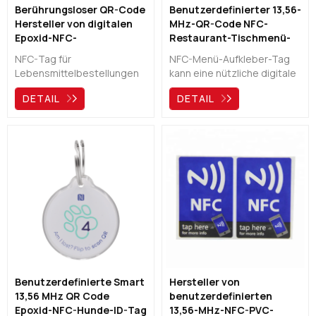
Berührungsloser QR-Code
Benutzerdefinierter 13,56-
Hersteller von digitalen
MHz-QR-Code NFC-
Epoxid-NFC-
Restaurant-Tischmenü-
Lebensmittelbestelletiketten
Aufkleber-Tag-Hersteller
NFC-Tag für
NFC-Menü-Aufkleber-Tag
Lebensmittelbestellungen
kann eine nützliche digitale
kann der beste Assistent
Speisekarte für
DETAIL
DETAIL
für Restaurants, Bars,
Restaurants, Bars, Cafés,
Cafés, Kneipen und Hotels
Kneipen und Hotels sein. Es
sein. Kunden müssen nur
kann individuell angepasst
den QR-Code scannen oder
werden und bietet Ihnen
auf das NFC-Tag tippen,
auch die Optionen von NFC
dann können sie das
& QR-Code, um Ihr Menü
digitale Menü direkt sehen.
direkt auf das Telefon Ihrer
Die Gäste müssen nicht
Gäste zu laden.
mehr in einer Schlange oder
einem Kellner warten.
Benutzerdefinierte Smart
Hersteller von
13,56 MHz QR Code
benutzerdefinierten
Epoxid-NFC-Hunde-ID-Tag
13,56-MHz-NFC-PVC-