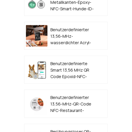
Metallkanten-Epoxy-
NFC-Smart-Hunde-ID-
Tag
Benutzerdefinierter
13,56-MHz-
wasserdichter Acryl-
Kunststoff-QR-Code
NFC-Menüständer
Benutzerdefinierte
Smart 13,56 MHz QR
Code Epoxid-NFC-
Hunde-ID-Tag
Benutzerdefinierter
13,56-MHz-QR-Code
NFC-Restaurant-
Tischmenü-Aufkleber-
Tag-Hersteller
Berührungsloser QR-