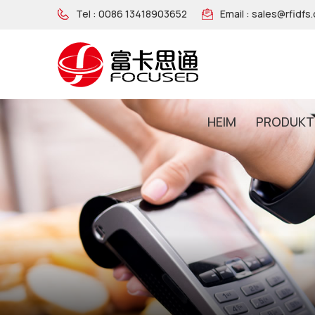
Tel :
0086 13418903652
Email :
sales@rfidfs
HEIM
PRODUKT
NFC-Armband Aus Holz