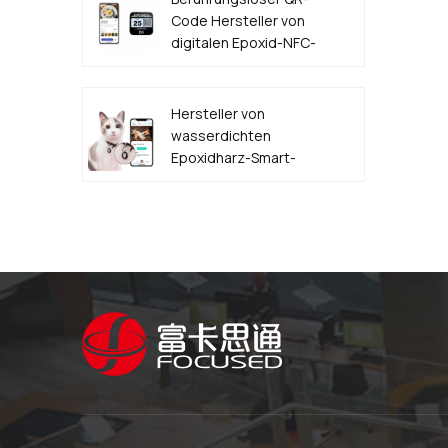
Code Hersteller von
digitalen Epoxid-NFC-
Lebensmittelbestelletiketten
Hersteller von
wasserdichten
Epoxidharz-Smart-
NFC-QR-Code-
HAUSTIER-
Hundemarken