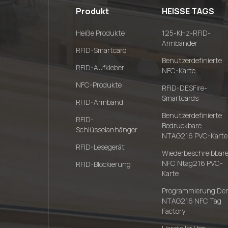
Produkt
HEISSE TAGS
Heiße Produkte
125-KHz-RFID-
Armbänder
RFID-Smartcard
Benutzerdefinierte
RFID-Aufkleber
NFC-Karte
NFC-Produkte
RFID-DESFire-
Smartcards
RFID-Armband
Benutzerdefinierte
RFID-
Bedruckbare
Schlüsselanhänger
NTAG216 PVC-Karte
RFID-Lesegerät
Wiederbeschreibbar
NFC Ntag216 PVC-
RFID-Blockierung
Karte
Programmierung Der
NTAG216 NFC Tag
Factory