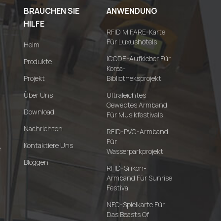
BRAUCHEN SIE
ANWENDUNG
HILFE
RFID MIFARE-Karte
Für Luxushotels
Heim
ICODE-Aufkleber Für
Produkte
Korea-
Projekt
Bibliotheksprojekt
Über Uns
Ultraleichtes
Gewebtes Armband
Download
Für Musikfestivals
Nachrichten
RFID-PVC-Armband
Für
Kontaktiere Uns
e
Wasserparkprojekt
Bloggen
RFID-Silikon-
Armband Für Sunrise
Festival
NFC-Spielkarte Für
Das Beasts Of