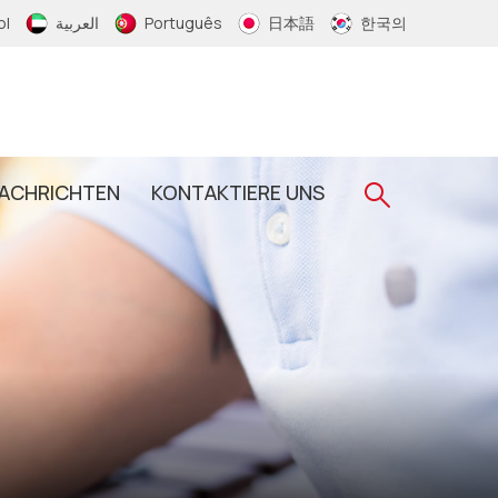
ol
العربية
Português
日本語
한국의
ACHRICHTEN
KONTAKTIERE UNS
Gewebtes RFID-Armband
RFID-Schlüsselanhänger
RFID-Epoxid-Schlüsselanhänger