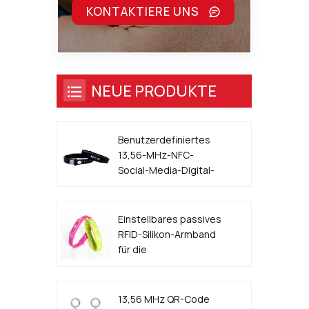
KONTAKTIERE UNS
NEUE PRODUKTE
Benutzerdefiniertes
13,56-MHz-NFC-
Social-Media-Digital-
Visitenkarten-Armband
Einstellbares passives
RFID-Silikon-Armband
für die
Zugangskontrolle für
Veranstaltungen
13,56 MHz QR-Code