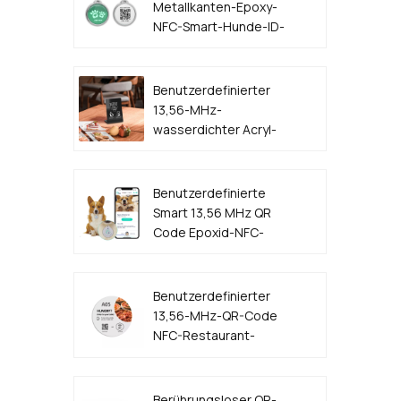
Metallkanten-Epoxy-
NFC-Smart-Hunde-ID-
Tag
Benutzerdefinierter
13,56-MHz-
wasserdichter Acryl-
Kunststoff-QR-Code
NFC-Menüständer
Benutzerdefinierte
Smart 13,56 MHz QR
Code Epoxid-NFC-
Hunde-ID-Tag
Benutzerdefinierter
13,56-MHz-QR-Code
NFC-Restaurant-
Tischmenü-Aufkleber-
Tag-Hersteller
Berührungsloser QR-