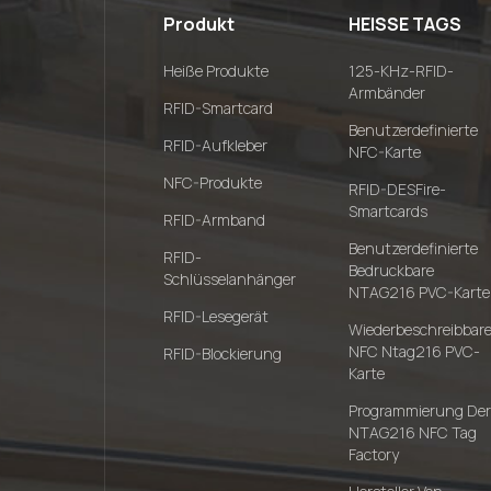
Produkt
HEISSE TAGS
Heiße Produkte
125-KHz-RFID-
Armbänder
RFID-Smartcard
Benutzerdefinierte
RFID-Aufkleber
NFC-Karte
NFC-Produkte
RFID-DESFire-
Smartcards
RFID-Armband
Benutzerdefinierte
RFID-
Bedruckbare
Schlüsselanhänger
NTAG216 PVC-Karte
RFID-Lesegerät
Wiederbeschreibbar
NFC Ntag216 PVC-
RFID-Blockierung
Karte
Programmierung Der
NTAG216 NFC Tag
Factory