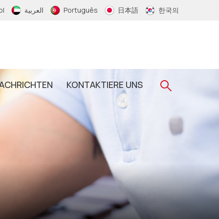
ol
العربية
Português
日本語
한국의
ACHRICHTEN
KONTAKTIERE UNS
Gewebtes RFID-Armband
RFID-Schlüsselanhänger
RFID-Epoxid-Schlüsselanhänger