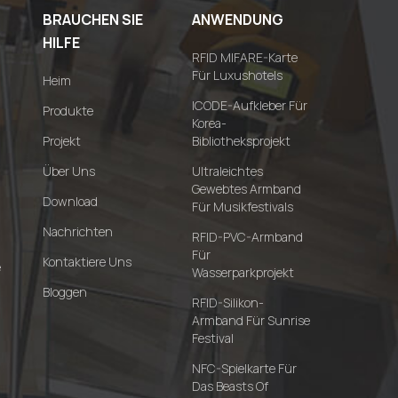
BRAUCHEN SIE
ANWENDUNG
HILFE
RFID MIFARE-Karte
Für Luxushotels
Heim
ICODE-Aufkleber Für
Produkte
Korea-
Projekt
Bibliotheksprojekt
Über Uns
Ultraleichtes
Gewebtes Armband
Download
Für Musikfestivals
Nachrichten
RFID-PVC-Armband
Für
Kontaktiere Uns
e
Wasserparkprojekt
Bloggen
RFID-Silikon-
Armband Für Sunrise
Festival
NFC-Spielkarte Für
Das Beasts Of