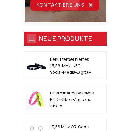
KONTAKTIERE UNS
NEUE PRODUKTE
Benutzerdefiniertes
13,56-MHz-NFC-
Social-Media-Digital-
Visitenkarten-Armband
Einstellbares passives
RFID-Silikon-Armband
für die
Zugangskontrolle für
Veranstaltungen
13,56 MHz QR-Code