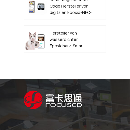
Code Hersteller von
digitalen Epoxid-NFC-
Lebensmittelbestelletiketten
Hersteller von
wasserdichten
Epoxidharz-Smart-
NFC-QR-Code-
HAUSTIER-
Hundemarken