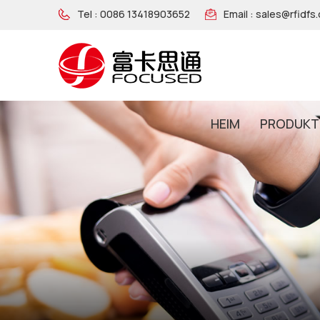
Tel :
0086 13418903652
Email :
sales@rfidfs
HEIM
PRODUKT
NFC-Armband Aus Holz