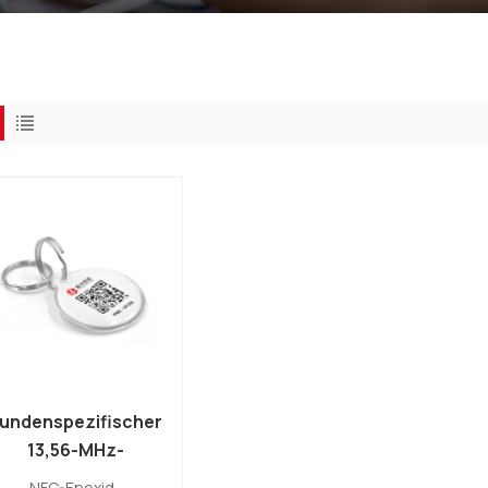
undenspezifischer
13,56-MHz-
NTAG213-NFC-
NFC-Epoxid-