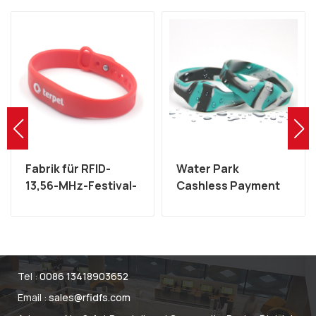
Fabrik für RFID-
Water Park
13,56-MHz-Festival-
Cashless Payment
,
Silikon-MIFARE-
Wasserdichtes NFC
Armbänder
MIFARE 13,56 MHz
RFID-Silikon-
Armband
Tel :
0086 13418903652
Email :
sales@rfidfs.com