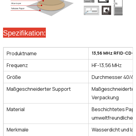
Spezifikation:
Produktname
13,56 MHz RFID-CD-E
Frequenz
HF-13,56 MHz
Größe
Durchmesser 40/45 
Maßgeschneiderter Support
Maßgeschneiderte G
Verpackung
Material
Beschichtetes Papi
umweltfreundliches
Merkmale
Wasserdicht und lan