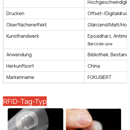
Hochgeschwindigke
Drucken
Offset-/Digitaldruc
Oberflächeneffekt
Glänzend/Matt/Ho
Kunsthandwerk
Epoxidharz, Antimet
Barcode usw
Anwendung
Bibliothek, Bestan
Herkunftsort
China
Markenname
FOKUSIERT
RFID-Tag-Typ