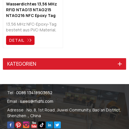
Wasserdichtes 13,56 MHz
RFID NTAG13 NTAG215
NTAG216 NFC Epoxy Tag
China Hersteller
13,56 MHz NFC-Epoxy-Tag
besteht aus PVC-Material,
das mit einer zusätzlichen
DETAIL
Harzschicht (Epoxid)
überzogen ist. Durch die
Kombination zweier
Materialien ist die Epoxy
KATEGORIEN
Pendelleuchte wasserfest
und somit ideal für den
Innen- und Außenbereich
geeignet.
Tel :
0086 13418903652
Email :
sales@rfidfs.com
Adresse : No. 8, 1st Road, Jiuwei Community, Bao'an District,
Shenzhen，China