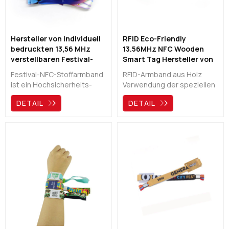
Veranstaltung oder des
Unternehmens
anzupassen.
Hersteller von individuell
RFID Eco-Friendly
bedruckten 13,56 MHz
13.56MHz NFC Wooden
verstellbaren Festival-
Smart Tag Hersteller von
NFC-Stoffarmbändern
Bambusarmbändern
Festival-NFC-Stoffarmband
RFID-Armband aus Holz
ist ein Hochsicherheits-
Verwendung der speziellen
NFC-Produkt für Festivals
umweltfreundlichen
DETAIL
DETAIL
und Veranstaltungen.
Holzmaterialien, um die
Einfacher An-/Aus-Komfort
Anforderungen
für den Benutzer mit gut
verschiedener Kunden zu
sichtbarem, individuellem
erfüllen. Sie können auch Ihr
Branding, kann die Funktion
eigenes Logo auf dem
der Zugangskontrolle,
Holzschild und dem
Identifizierung und
gewebten Armband
bargeldlosen Zahlung
entwerfen. Weit verbreitet
erreichen.
für verschiedene
Anwendungen wie
Veranstaltungstickets,
Zugangskontrolle,
bargeldlose Zahlung usw.