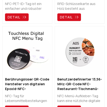
QR-Code-HAUSTIER-
für die Zugangskontrolle
NFC-PET-ID-Tag ist ein
RFID-Schlüsselkarte aus
Hundemarken
einfacher und robuster
Holz besteht aus
NFC-Chip, der am Halsband
umweltfreundlichem Holz,
DETAIL
DETAIL
Ihres Hundes befestigt
das auch über einen
werden kann. Es ist
Hochsicherheitschip im
wasserdicht und robust und
Inneren verfügt und häufig
kann Ihren Hunden helfen,
für Hotelschlüsselkarten
nach Hause
oder Zugangskontrollen
zurückzukehren.
verwendet wird.NSie sind
nicht nur schön, sondern
tragen auch zum
Umweltschutz bei.
Berührungsloser QR-Code
Benutzerdefinierter 13,56-
Hersteller von digitalen
MHz-QR-Code NFC-
Epoxid-NFC-
Restaurant-Tischmenü-
Lebensmittelbestelletiketten
Aufkleber-Tag-Hersteller
NFC-Tag für
NFC-Menü-Aufkleber-Tag
Lebensmittelbestellungen
kann eine nützliche digitale
kann der beste Assistent
Speisekarte für