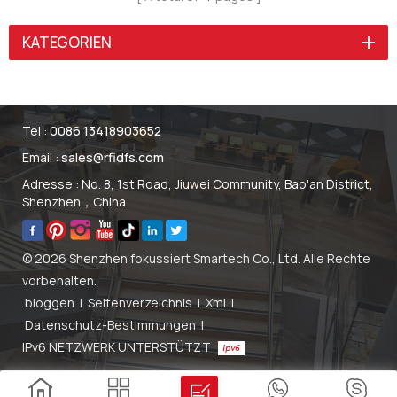
Tags definieren und seine
Identifikation, Teilen in
Funktionalität
sozialen Medien, Spielen
KATEGORIEN
entsprechend Ihren
usw. macht.
Anforderungen anpassen.
Tel :
0086 13418903652
Email :
sales@rfidfs.com
Adresse : No. 8, 1st Road, Jiuwei Community, Bao'an District,
Shenzhen，China
© 2026 Shenzhen fokussiert Smartech Co., Ltd. Alle Rechte
vorbehalten.
bloggen
|
Seitenverzeichnis
|
Xml
|
Datenschutz-Bestimmungen
|
IPv6 NETZWERK UNTERSTÜTZT