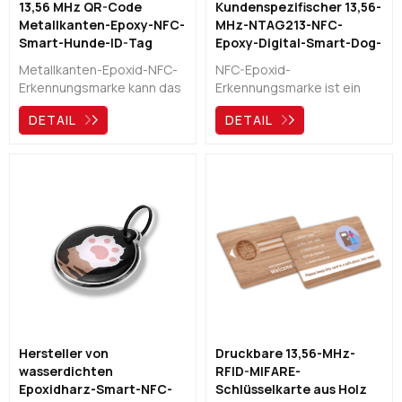
13,56 MHz QR-Code
Kundenspezifischer 13,56-
Metallkanten-Epoxy-NFC-
MHz-NTAG213-NFC-
Smart-Hunde-ID-Tag
Epoxy-Digital-Smart-Dog-
Tag-Hersteller
Metallkanten-Epoxid-NFC-
NFC-Epoxid-
Erkennungsmarke kann das
Erkennungsmarke ist ein
besondere Geschenk für
besonderes Geschenk für
DETAIL
DETAIL
Ihre Haustiere sein! Es
Ihren Hund. Es ist
bietet einen einfachen und
wasserdicht und langlebig.
schnellen Zugang zum
Andere Menschen müssen
Kontakt des Tierbesitzers
nur den Chip oder den QR-
und hilft einem verlorenen
Code scannen, um Ihre
Hund/einer verlorenen
Informationen zu finden und
Katze, bald wieder nach
Ihrem Hund nach Hause zu
Hause zu kommen. Chatten
helfen.
Sie mit uns!
Hersteller von
Druckbare 13,56-MHz-
wasserdichten
RFID-MIFARE-
Epoxidharz-Smart-NFC-
Schlüsselkarte aus Holz