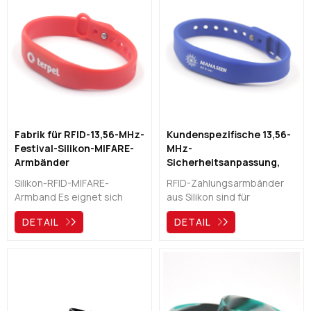
Fabrik für RFID-13,56-MHz-
Kundenspezifische 13,56-
Festival-Silikon-MIFARE-
MHz-
Armbänder
Sicherheitsanpassung,
bargeldloses Bezahlen,
Silikon-RFID-MIFARE-
RFID-Zahlungsarmbänder
Silikon-RFID-Armbänder,
Armband Es eignet sich
aus Silikon sind für
Hersteller
hervorragend für
persönliche
DETAIL
DETAIL
Freizeitparks, Resorts,
Identifikationsanwendungen
medizinische Einrichtungen,
wie bargeldloses Bezahlen,
Wasserparks,
Zugangskontrolle für
Zugangskontrolle, Tickets,
Vergnügungsparks oder
Veranstaltungen,
Wasserparks, Feriendörfer,
Zahlungen, Identifikation,
Konzerte und
Fitnessstudio usw.
Freizeitstätten, Museen,