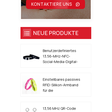
KONTAKTIERE UNS
NEUE PRODUKTE
Benutzerdefiniertes
13,56-MHz-NFC-
Social-Media-Digital-
Visitenkarten-Armband
Einstellbares passives
RFID-Silikon-Armband
für die
Zugangskontrolle für
Veranstaltungen
13,56 MHz QR-Code