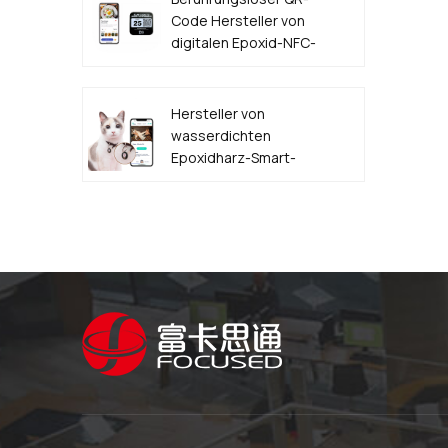
Code Hersteller von
digitalen Epoxid-NFC-
Lebensmittelbestelletiketten
Hersteller von
wasserdichten
Epoxidharz-Smart-
NFC-QR-Code-
HAUSTIER-
Hundemarken