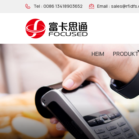
Tel :
0086 13418903652
Email :
sales@rfidfs
HEIM
PRODUKT
NFC-Armband Aus Holz