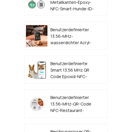
Metallkanten-Epoxy-
NFC-Smart-Hunde-ID-
Tag
Benutzerdefinierter
13,56-MHz-
wasserdichter Acryl-
Kunststoff-QR-Code
NFC-Menüständer
Benutzerdefinierte
Smart 13,56 MHz QR
Code Epoxid-NFC-
Hunde-ID-Tag
Benutzerdefinierter
13,56-MHz-QR-Code
NFC-Restaurant-
Tischmenü-Aufkleber-
Tag-Hersteller
Berührungsloser QR-