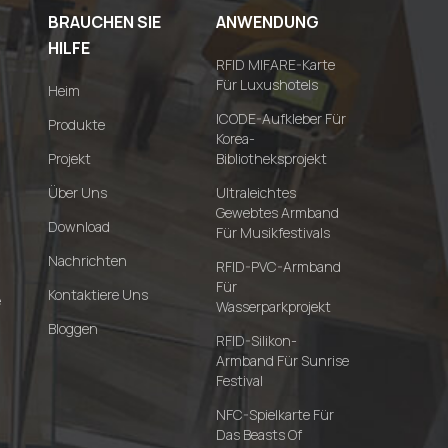
BRAUCHEN SIE
ANWENDUNG
HILFE
RFID MIFARE-Karte
Für Luxushotels
Heim
ICODE-Aufkleber Für
Produkte
Korea-
Projekt
Bibliotheksprojekt
Über Uns
Ultraleichtes
Gewebtes Armband
Download
Für Musikfestivals
Nachrichten
RFID-PVC-Armband
Für
Kontaktiere Uns
e
Wasserparkprojekt
Bloggen
RFID-Silikon-
Armband Für Sunrise
Festival
NFC-Spielkarte Für
Das Beasts Of