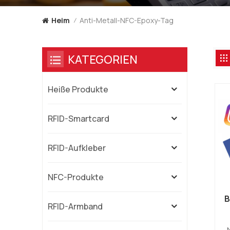
Anti-Metall-NFC-Epoxy-Tag
Heim
/
KATEGORIEN
Heiße Produkte
RFID-Smartcard
RFID-Aufkleber
NFC-Produkte
B
RFID-Armband
1