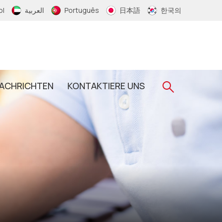
ol
العربية
Português
日本語
한국의
ACHRICHTEN
KONTAKTIERE UNS
Gewebtes RFID-Armband
RFID-Schlüsselanhänger
RFID-Epoxid-Schlüsselanhänger