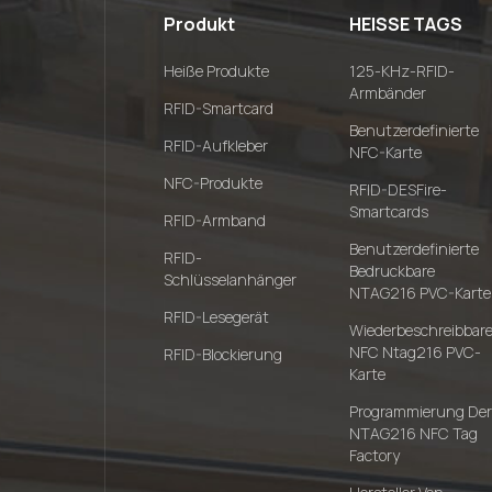
Produkt
HEISSE TAGS
Heiße Produkte
125-KHz-RFID-
Armbänder
RFID-Smartcard
Benutzerdefinierte
RFID-Aufkleber
NFC-Karte
NFC-Produkte
RFID-DESFire-
Smartcards
RFID-Armband
Benutzerdefinierte
RFID-
Bedruckbare
Schlüsselanhänger
NTAG216 PVC-Karte
RFID-Lesegerät
Wiederbeschreibbar
NFC Ntag216 PVC-
RFID-Blockierung
Karte
Programmierung Der
NTAG216 NFC Tag
Factory