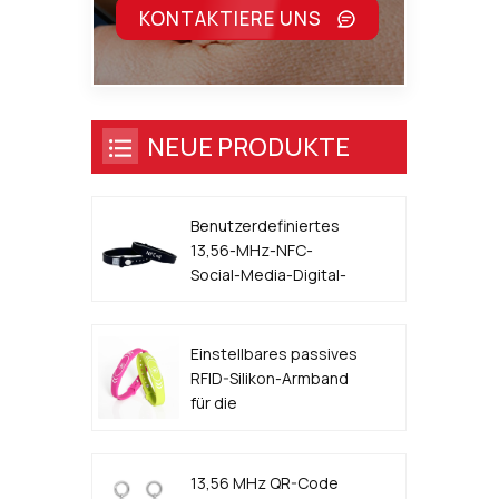
KONTAKTIERE UNS
NEUE PRODUKTE
Benutzerdefiniertes
13,56-MHz-NFC-
Social-Media-Digital-
Visitenkarten-Armband
Einstellbares passives
RFID-Silikon-Armband
für die
Zugangskontrolle für
Veranstaltungen
13,56 MHz QR-Code