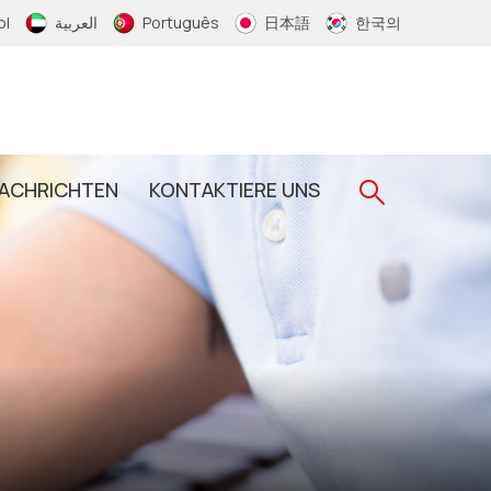
ol
العربية
Português
日本語
한국의
ACHRICHTEN
KONTAKTIERE UNS
Gewebtes RFID-Armband
RFID-Schlüsselanhänger
RFID-Epoxid-Schlüsselanhänger