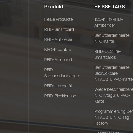
Produkt
HEISSE TAGS
Heiße Produkte
125-KHz-RFID-
Armbänder
RFID-Smartcard
Benutzerdefinierte
RFID-Aufkleber
NFC-Karte
NFC-Produkte
RFID-DESFire-
Smartcards
RFID-Armband
Benutzerdefinierte
RFID-
Bedruckbare
Schlüsselanhänger
NTAG216 PVC-Karte
RFID-Lesegerät
Wiederbeschreibbar
NFC Ntag216 PVC-
RFID-Blockierung
Karte
Programmierung Der
NTAG216 NFC Tag
Factory