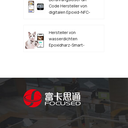
Code Hersteller von
digitalen Epoxid-NFC-
Lebensmittelbestelletiketten
Hersteller von
wasserdichten
Epoxidharz-Smart-
NFC-QR-Code-
HAUSTIER-
Hundemarken