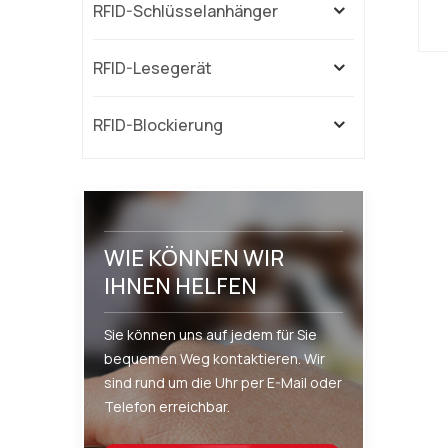
RFID-Schlüsselanhänger
In
RFID-Lesegerät
w
n
N
I
RFID-Blockierung
In
s
WIE KÖNNEN WIR
IHNEN HELFEN
Sie können uns auf jedem für Sie
bequemen Weg kontaktieren. Wir
sind rund um die Uhr per E-Mail oder
Telefon erreichbar.