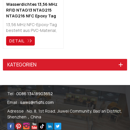
Wasserdichtes 13,56 MHz
RFID NTAG13 NTAG215
NTAG216 NFC Epoxy Tag
China Hersteller
13,56 MHz NFC-Epoxy-Tag
besteht aus PVC-Material,
das mit einer zusätzlichen
DETAIL
Harzschicht (Epoxid)
überzogen ist. Durch die
Kombination zweier
Materialien ist die Epoxy
KATEGORIEN
Pendelleuchte wasserfest
und somit ideal für den
Innen- und Außenbereich
geeignet.
Tel :
0086 13418903652
Email :
sales@rfidfs.com
Adresse : No. 8, 1st Road, Jiuwei Community, Bao'an District,
Shenzhen，China