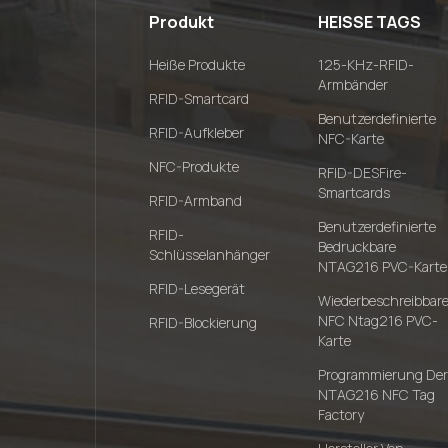
Produkt
HEISSE TAGS
Heiße Produkte
125-KHz-RFID-
Armbänder
RFID-Smartcard
Benutzerdefinierte
RFID-Aufkleber
NFC-Karte
NFC-Produkte
RFID-DESFire-
Smartcards
RFID-Armband
Benutzerdefinierte
RFID-
Bedruckbare
Schlüsselanhänger
NTAG216 PVC-Karte
RFID-Lesegerät
Wiederbeschreibbar
NFC Ntag216 PVC-
RFID-Blockierung
Karte
Programmierung Der
NTAG216 NFC Tag
Factory