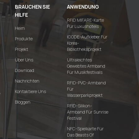
BRAUCHEN SIE
ANWENDUNG
HILFE
RFID MIFARE-Karte
Für Luxushotels
Heim
ICODE-Aufkleber Für
Produkte
Korea-
Projekt
Bibliotheksprojekt
Über Uns
Ultraleichtes
Gewebtes Armband
Download
Für Musikfestivals
Nachrichten
RFID-PVC-Armband
Für
Kontaktiere Uns
e
Wasserparkprojekt
Bloggen
RFID-Silikon-
Armband Für Sunrise
Festival
NFC-Spielkarte Für
Das Beasts Of