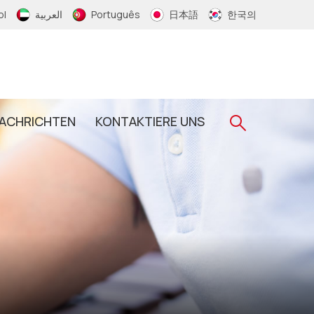
ol
العربية
Português
日本語
한국의
ACHRICHTEN
KONTAKTIERE UNS
Gewebtes RFID-Armband
RFID-Schlüsselanhänger
RFID-Epoxid-Schlüsselanhänger