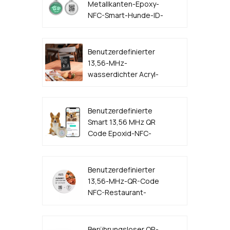
Metallkanten-Epoxy-
NFC-Smart-Hunde-ID-
Tag
Benutzerdefinierter
13,56-MHz-
wasserdichter Acryl-
Kunststoff-QR-Code
NFC-Menüständer
Benutzerdefinierte
Smart 13,56 MHz QR
Code Epoxid-NFC-
Hunde-ID-Tag
Benutzerdefinierter
13,56-MHz-QR-Code
NFC-Restaurant-
Tischmenü-Aufkleber-
Tag-Hersteller
Berührungsloser QR-