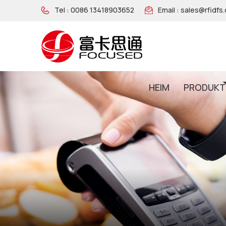
Tel :
0086 13418903652
Email :
sales@rfidfs
HEIM
PRODUKT
NFC-Armband Aus Holz