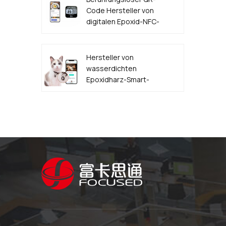
Code Hersteller von
digitalen Epoxid-NFC-
Lebensmittelbestelletiketten
Hersteller von
wasserdichten
Epoxidharz-Smart-
NFC-QR-Code-
HAUSTIER-
Hundemarken