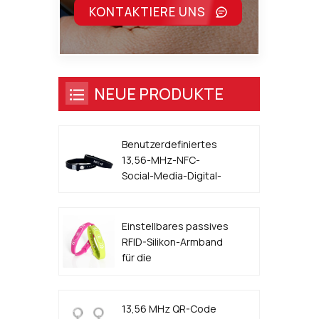
KONTAKTIERE UNS
NEUE PRODUKTE
Benutzerdefiniertes
13,56-MHz-NFC-
Social-Media-Digital-
Visitenkarten-Armband
Einstellbares passives
RFID-Silikon-Armband
für die
Zugangskontrolle für
Veranstaltungen
13,56 MHz QR-Code