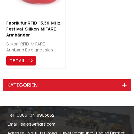
Fabrik für RFID-13,56-MHz-
Festival-Silikon-MIFARE-
Armbänder
Silikon-RFID-MIFARE-
Armband Es eignet sich
hervorragend für
DETAIL
Freizeitparks, Resorts,
medizinische Einrichtungen,
Wasserparks,
Zugangskontrolle, Tickets,
KATEGORIEN
Veranstaltungen,
Zahlungen, Identifikation,
Fitnessstudio usw.
Tel :
0086 13418903652
Email :
sales@rfidfs.com
Adresse : No. 8, 1st Road, Jiuwei Community, Bao'an District,