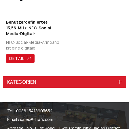
Benutzerdefiniertes
13,56-MHz-NFC-Social-
Media-Digital-
Visitenkarten-Armband
NFC-Social-Media-Armband
ist eine digitale
Visitenkarte, mit der Sie Ihre
DETAIL
Kontaktinformationen wie
Website, Facebook,
Linkedin usw. teilen können.
Solide, umweltfreundliche
KATEGORIEN
Silikonmaterialien und
einstellbar, um jede Größe
zu fixieren.
Tel :
0086 13418903652
Email :
sales@rfidfs.com
Adresse : No. 8, 1st Road, Jiuwei Community, Bao'an District,