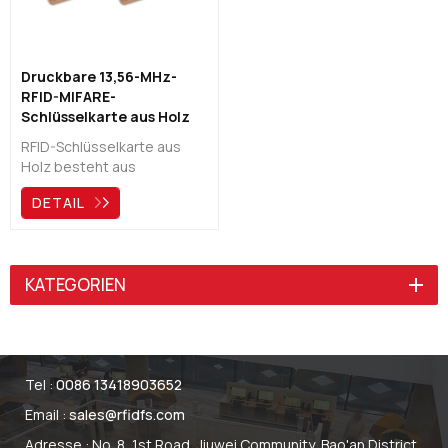
Druckbare 13,56-MHz-
RFID-MIFARE-
Schlüsselkarte aus Holz
für die Zugangskontrolle
RFID-Schlüsselkarte aus
Holz besteht aus
umweltfreundlichem Holz,
DETAIL
das auch über einen
Hochsicherheitschip im
Inneren verfügt und häufig
für Hotelschlüsselkarten
KATEGORIEN
oder Zugangskontrollen
verwendet wird.NSie sind
nicht nur schön, sondern
tragen auch zum
Umweltschutz bei.
Tel :
0086 13418903652
Email :
sales@rfidfs.com
Adresse : No. 8, 1st Road, Jiuwei Community, Bao'an District,