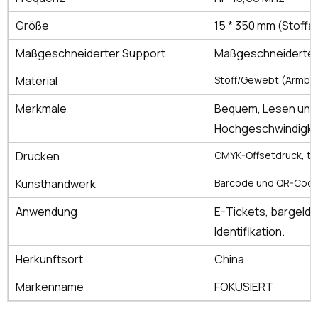
Größe
15 * 350 mm (Stoffa
Maßgeschneiderter Support
Maßgeschneiderte 
Material
Stoff/Gewebt (Armba
Merkmale
Bequem, Lesen und 
Hochgeschwindigke
Drucken
CMYK-Offsetdruck, t
T
Kunsthandwerk
Barcode und QR-Code
Anwendung
E-Tickets, bargeldl
Identifikation.
Herkunftsort
China
Markenname
FOKUSIERT