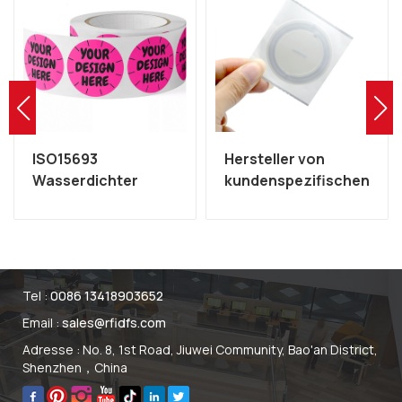
ISO15693
Hersteller von
Wasserdichter
kundenspezifischen
benutzerdefinierter
RFID-13,56-MHz-HF-
13,56-MHz-NFC-
ICODE-PVC-CD-
PVC-ICODE-SLIX-
Aufkleberetiketten
Aufkleberhersteller
Tel :
0086 13418903652
Email :
sales@rfidfs.com
Adresse : No. 8, 1st Road, Jiuwei Community, Bao'an District,
Shenzhen，China