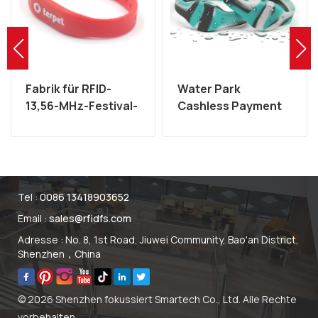
Fabrik für RFID-
Water Park
13,56-MHz-Festival-
Cashless Payment
,
Silikon-MIFARE-
Wasserdichtes NFC
Armbänder
MIFARE 13,56 MHz
RFID-Silikon-
Armband
Tel :
0086 13418903652
Email :
sales@rfidfs.com
Adresse : No. 8, 1st Road, Jiuwei Community, Bao'an District,
Shenzhen，China
© 2026 Shenzhen fokussiert Smartech Co., Ltd. Alle Rechte
vorbehalten.