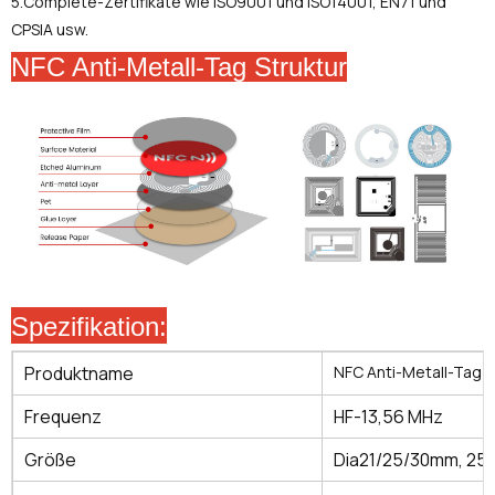
5.Complete-Zertifikate wie ISO9001 und ISO14001, EN71 und
CPSIA usw.
NFC Anti-Metall-Tag
Struktur
Spezifikation:
Produktname
NFC Anti-Metall-Tag
Frequenz
HF-13,56 MHz
Größe
Dia21/25/30mm, 25