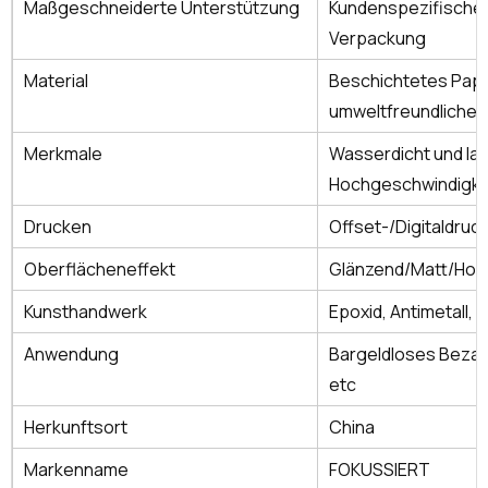
Maßgeschneiderte Unterstützung
Kundenspezifische 
Verpackung
Material
Beschichtetes Papi
umweltfreundliches
Merkmale
Wasserdicht und lan
Hochgeschwindigke
Drucken
Offset-/Digitaldruc
Oberflächeneffekt
Glänzend/Matt/Ho
Kunsthandwerk
Epoxid, Antimetall, 
Anwendung
Bargeldloses Bezah
etc
Herkunftsort
China
Markenname
FOKUSSIERT