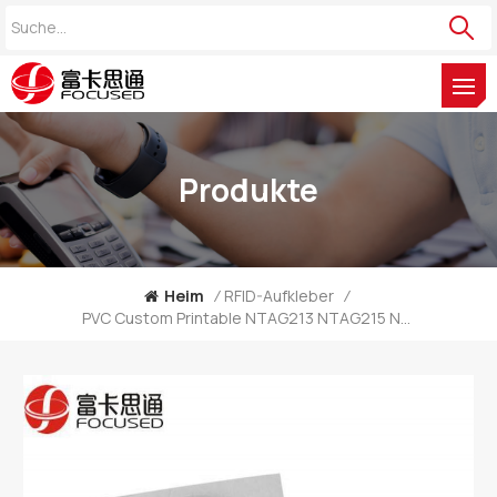
Produkte
Heim
/
RFID-Aufkleber
/
PVC Custom Printable NTAG213 NTAG215 NTAG216 Hersteller Von NFC Anti-Metall-Tags