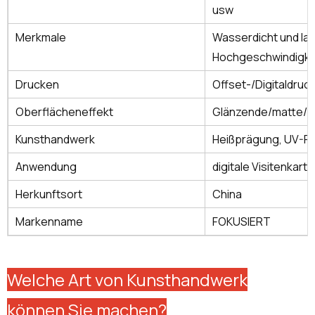
usw
Merkmale
Wasserdicht und lan
Hochgeschwindigke
Drucken
Offset-/Digitaldruc
Oberflächeneffekt
Glänzende/matte/ma
Kunsthandwerk
Heißprägung, UV-Pr
Anwendung
digitale Visitenkart
Herkunftsort
China
Markenname
FOKUSIERT
Welche Art von Kunsthandwerk
können Sie machen?