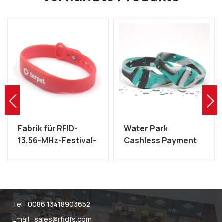
Fabrik für RFID-
Water Park
13,56-MHz-Festival-
Cashless Payment
,
Silikon-MIFARE-
Wasserdichtes NFC
Armbänder
MIFARE 13,56 MHz
RFID-Silikon-
Armband
Tel :
0086 13418903652
Email :
sales@rfidfs.com