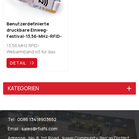
Benutzerdefinierte
druckbare Einweg-
Festival-13,56-MHz-RFID-
Webarmbandfabrik
13,56 MHz RFID-
Webarmband ist für das
Tragen über einen längeren
DETAIL
Zeitraum konzipiert und
widersteht der Einwirkung
von Wasser, Schweiß und
anderen Umwelteinflüssen.
KATEGORIEN
Wird gerne bei
Veranstaltungen und
Musikfestivals verwendet.
Tel :
0086 13418903652
Email :
sales@rfidfs.com
Adresse : No. 8, 1st Road, Jiuwei Community, Bao'an District,