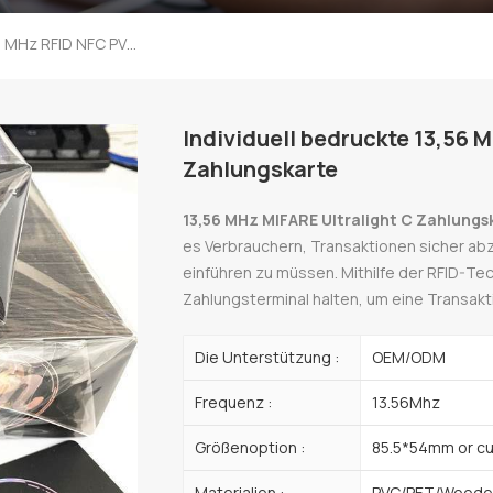
Individuell Bedruckte 13,56 MHz RFID NFC PVC MIFARE Ultralight C Zahlungskarte
Individuell bedruckte 13,56 
Zahlungskarte
13,56 MHz MIFARE Ultralight C Zahlung
es Verbrauchern, Transaktionen sicher ab
einführen zu müssen. Mithilfe der RFID-Tec
Zahlungsterminal halten, um eine Transakt
Die Unterstützung :
OEM/ODM
Frequenz :
13.56Mhz
Größenoption :
85.5*54mm or c
Materialien :
PVC/PET/Wooden