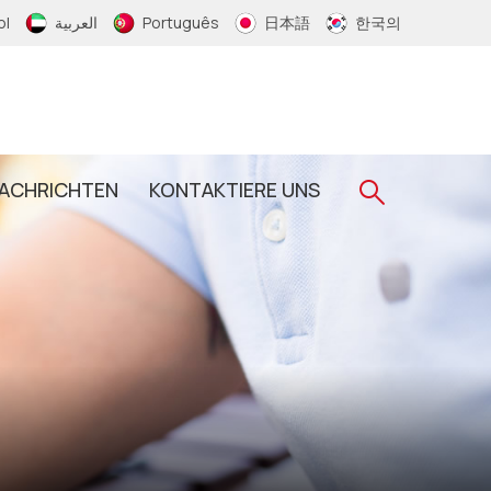
ol
العربية
Português
日本語
한국의
ACHRICHTEN
KONTAKTIERE UNS
Gewebtes RFID-Armband
RFID-Schlüsselanhänger
RFID-Epoxid-Schlüsselanhänger