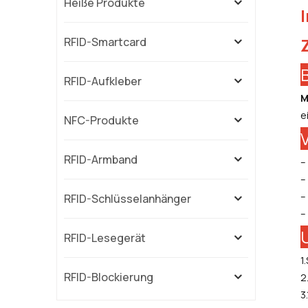
Heiße Produkte
RFID-Smartcard
RFID-Aufkleber
M
e
NFC-Produkte
RFID-Armband
–
–
–
RFID-Schlüsselanhänger
–
RFID-Lesegerät
1
RFID-Blockierung
2
3