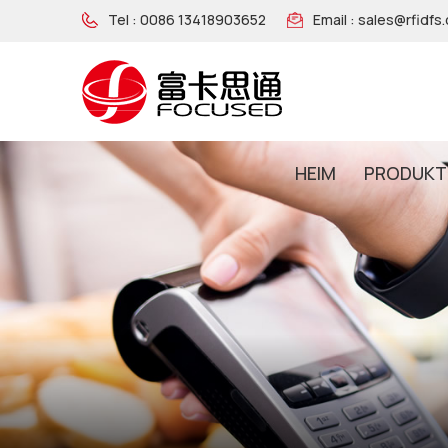
Tel :
0086 13418903652
Email :
sales@rfidfs
HEIM
PRODUKT
NFC-Armband Aus Holz