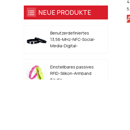
4
5
NEUE PRODUKTE
Benutzerdefiniertes
13,56-MHz-NFC-Social-
Media-Digital-
Visitenkarten-Armband
Einstellbares passives
RFID-Silikon-Armband
für die
Zugangskontrolle für
Veranstaltungen
13,56 MHz QR-Code
Metallkanten-Epoxy-
NFC-Smart-Hunde-ID-
Tag