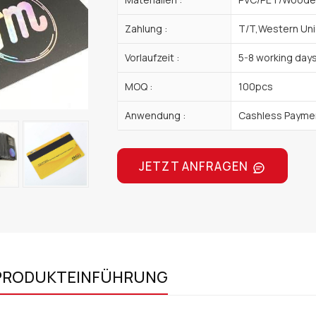
Zahlung :
T/T,Western Uni
Vorlaufzeit :
5-8 working day
MOQ :
100pcs
Anwendung :
Cashless Paymen
JETZT ANFRAGEN
PRODUKTEINFÜHRUNG