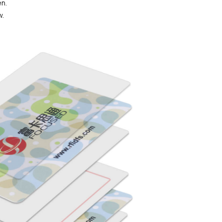
en.
w.