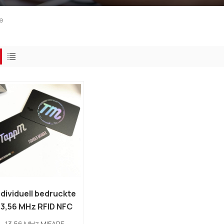
e
ndividuell bedruckte
13,56 MHz RFID NFC
PVC MIFARE
13,56 MHz MIFARE