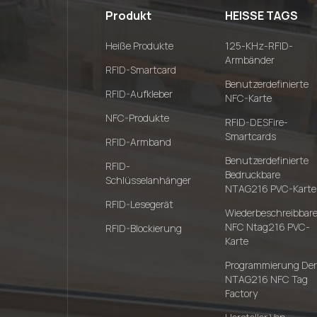
Produkt
HEISSE TAGS
Heiße Produkte
125-KHz-RFID-
Armbänder
RFID-Smartcard
Benutzerdefinierte
RFID-Aufkleber
NFC-Karte
NFC-Produkte
RFID-DESFire-
Smartcards
RFID-Armband
Benutzerdefinierte
RFID-
Bedruckbare
Schlüsselanhänger
NTAG216 PVC-Karte
RFID-Lesegerät
Wiederbeschreibbar
NFC Ntag216 PVC-
RFID-Blockierung
Karte
Programmierung Der
NTAG216 NFC Tag
Factory