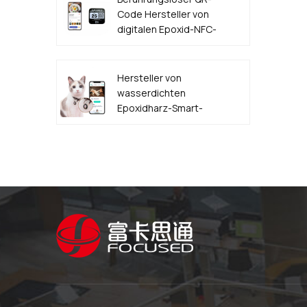
Code Hersteller von
digitalen Epoxid-NFC-
Lebensmittelbestelletiketten
Hersteller von
wasserdichten
Epoxidharz-Smart-
NFC-QR-Code-
HAUSTIER-
Hundemarken