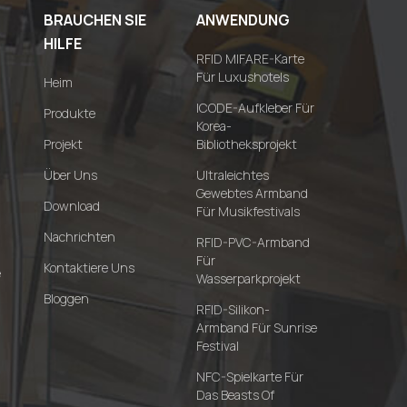
BRAUCHEN SIE
ANWENDUNG
HILFE
RFID MIFARE-Karte
Für Luxushotels
Heim
ICODE-Aufkleber Für
Produkte
Korea-
Projekt
Bibliotheksprojekt
Über Uns
Ultraleichtes
Gewebtes Armband
Download
Für Musikfestivals
Nachrichten
RFID-PVC-Armband
Für
Kontaktiere Uns
e
Wasserparkprojekt
Bloggen
RFID-Silikon-
Armband Für Sunrise
Festival
NFC-Spielkarte Für
Das Beasts Of