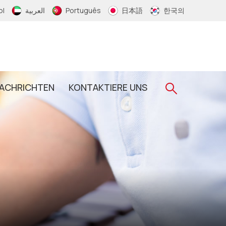
ol
العربية
Português
日本語
한국의
ACHRICHTEN
KONTAKTIERE UNS
Gewebtes RFID-Armband
RFID-Schlüsselanhänger
RFID-Epoxid-Schlüsselanhänger