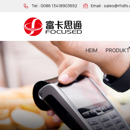
Tel :
0086 13418903652
Email :
sales@rfidfs
HEIM
PRODUKT
NFC-Armband Aus Holz