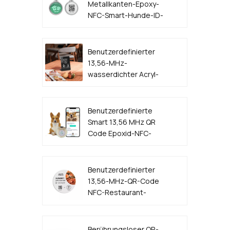
Metallkanten-Epoxy-
NFC-Smart-Hunde-ID-
Tag
Benutzerdefinierter
13,56-MHz-
wasserdichter Acryl-
Kunststoff-QR-Code
NFC-Menüständer
Benutzerdefinierte
Smart 13,56 MHz QR
Code Epoxid-NFC-
Hunde-ID-Tag
Benutzerdefinierter
13,56-MHz-QR-Code
NFC-Restaurant-
Tischmenü-Aufkleber-
Tag-Hersteller
Berührungsloser QR-