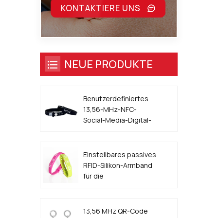
KONTAKTIERE UNS
NEUE PRODUKTE
Benutzerdefiniertes
13,56-MHz-NFC-
Social-Media-Digital-
Visitenkarten-Armband
Einstellbares passives
RFID-Silikon-Armband
für die
Zugangskontrolle für
Veranstaltungen
13,56 MHz QR-Code