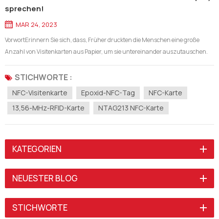
sprechen!
MAR 24, 2023
VorwortErinnern Sie sich, dass, Früher druckten die Menschen eine große
Anzahl von Visitenkarten aus Papier, um sie untereinander auszutauschen.
Aber mDie meisten Leute haben sie in kurzer Zeit weggeworfen Zu
Platzverschwendung vermeiden.Im Zeitalter der mobilen Kommunikation,
STICHWORTE :
Mobiltelefone po...
NFC-Visitenkarte
Epoxid-NFC-Tag
NFC-Karte
13,56-MHz-RFID-Karte
NTAG213 NFC-Karte
KATEGORIEN
NEUESTER BLOG
STICHWORTE