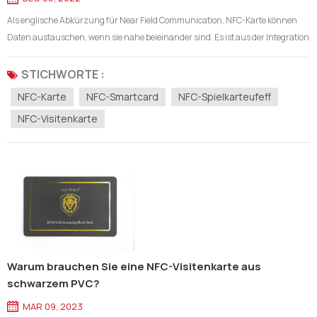
Als englische Abkürzung für Near Field Communication, NFC-Karte können
Daten austauschen, wenn sie nahe beieinander sind. Es ist aus der Integration
von berührungsloser Radiofrequenzidentifikation (RFID) und
Verbindungstechnologie hervorgegangen. Der Chip integriert die Funktionen
STICHWORTE :
von induktivem Ka...
NFC-Karte
NFC-Smartcard
NFC-Spielkarteufeff
NFC-Visitenkarte
Warum brauchen Sie eine NFC-Visitenkarte aus
schwarzem PVC?
MAR 09, 2023