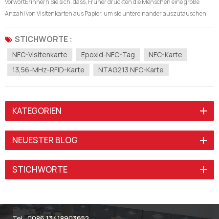
VorwortErinnern Sie sich, dass, Früher druckten die Menschen eine große
Anzahl von Visitenkarten aus Papier, um sie untereinander auszutauschen.
Aber mDie meisten Leute haben sie in kurzer Zeit weggeworfen Zu
Platzverschwendung vermeiden.Im Zeitalter der mobilen Kommunikation,
STICHWORTE :
Mobiltelefone po...
NFC-Visitenkarte
Epoxid-NFC-Tag
NFC-Karte
13,56-MHz-RFID-Karte
NTAG213 NFC-Karte
KATEGORIEN
NEUESTER BLOG
STICHWORTE
Tel :
0086 13418903652