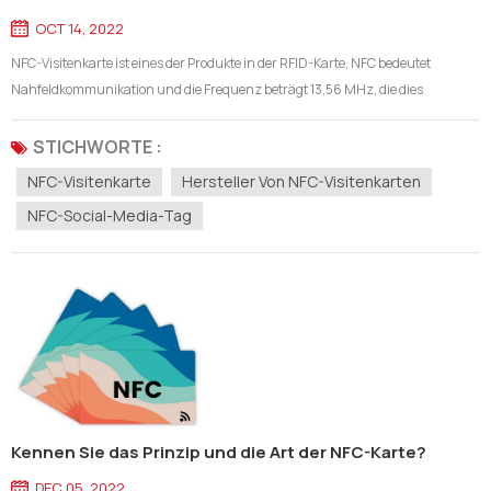
OCT 14, 2022
NFC-Visitenkarte ist eines der Produkte in der RFID-Karte, NFC bedeutet
Nahfeldkommunikation und die Frequenz beträgt 13,56 MHz, die dies
gewährleisten NFC-Karte kann 100% kompatibel mit mobilen NFC-Geräten
sein. NFC-Visitenkarten können Ihnen helfen, Ihre eigenen
STICHWORTE :
Kontaktinformationen oder Informa...
NFC-Visitenkarte
Hersteller Von NFC-Visitenkarten
NFC-Social-Media-Tag
Kennen Sie das Prinzip und die Art der NFC-Karte?
DEC 05, 2022