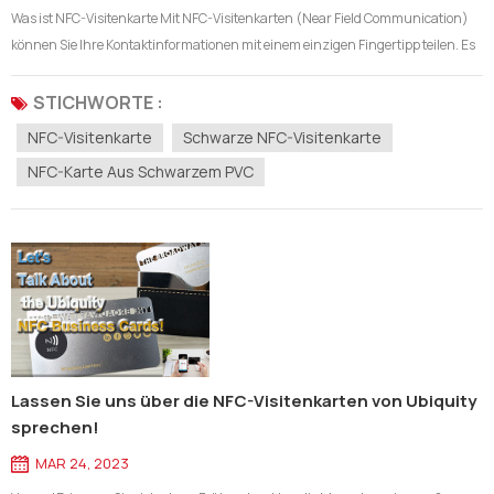
Was ist NFC-Visitenkarte Mit NFC-Visitenkarten (Near Field Communication)
können Sie Ihre Kontaktinformationen mit einem einzigen Fingertipp teilen. Es
verfügt über einen NFC-Chip mit unterschiedlichen Kapazitäten, mit denen Sie
Ihre eigenen Informationen wie Telefonnummer, E-Mail-Adresse, Standort,...
STICHWORTE :
NFC-Visitenkarte
Schwarze NFC-Visitenkarte
NFC-Karte Aus Schwarzem PVC
Lassen Sie uns über die NFC-Visitenkarten von Ubiquity
sprechen!
MAR 24, 2023