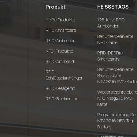
Produkt
HEISSE TAGS
Heiße Produkte
125-KHz-RFID-
Armbänder
RFID-Smartcard
Benutzerdefinierte
RFID-Aufkleber
NFC-Karte
NFC-Produkte
RFID-DESFire-
Smartcards
RFID-Armband
Benutzerdefinierte
RFID-
Bedruckbare
Schlüsselanhänger
NTAG216 PVC-Karte
RFID-Lesegerät
Wiederbeschreibbar
NFC Ntag216 PVC-
RFID-Blockierung
Karte
Programmierung Der
NTAG216 NFC Tag
Factory