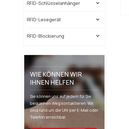
RFID-Schlüsselanhänger
RFID-Lesegerät
w
RFID-Blockierung
WIE KÖNNEN WIR
A
IHNEN HELFEN
b
Sie können uns auf jedem für Sie
bequemen Weg kontaktieren. Wir
k
sind rund um die Uhr per E-Mail oder
Telefon erreichbar.