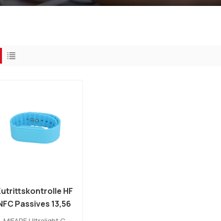
utrittskontrolle HF
NFC Passives 13,56
MHz MIFARE
MIFARE Ultralight C