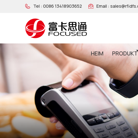
Tel :
0086 13418903652
Email :
sales@rfidfs
HEIM
PRODUKT
NFC-Armband Aus Holz