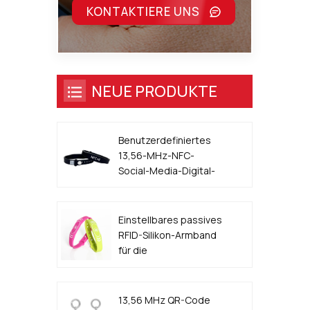
KONTAKTIERE UNS
NEUE PRODUKTE
Benutzerdefiniertes
13,56-MHz-NFC-
Social-Media-Digital-
Visitenkarten-Armband
Einstellbares passives
RFID-Silikon-Armband
für die
Zugangskontrolle für
Veranstaltungen
13,56 MHz QR-Code