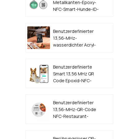
Metallkanten-Epoxy-
NFC-Smart-Hunde-ID-
Tag
Benutzerdefinierter
13,56-MHz-
wasserdichter Acryl-
Kunststoff-QR-Code
NFC-Menüständer
Benutzerdefinierte
Smart 13,56 MHz QR
Code Epoxid-NFC-
Hunde-ID-Tag
Benutzerdefinierter
13,56-MHz-QR-Code
NFC-Restaurant-
Tischmenü-Aufkleber-
Tag-Hersteller
Berührungsloser QR-