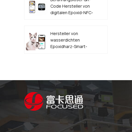
Code Hersteller von
digitalen Epoxid-NFC-
Lebensmittelbestelletiketten
Hersteller von
wasserdichten
Epoxidharz-Smart-
NFC-QR-Code-
HAUSTIER-
Hundemarken