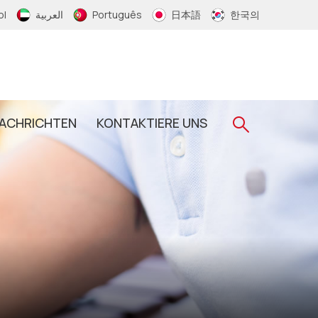
ol
العربية
Português
日本語
한국의
ACHRICHTEN
KONTAKTIERE UNS
Gewebtes RFID-Armband
RFID-Schlüsselanhänger
RFID-Epoxid-Schlüsselanhänger