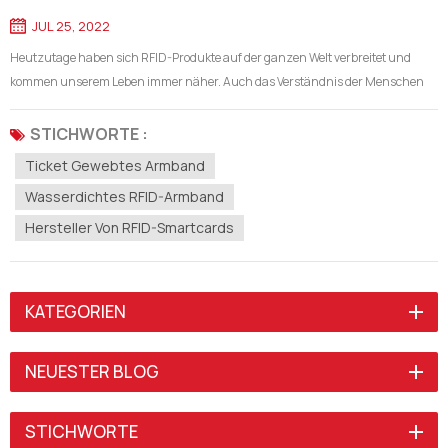
JUL 25, 2022
Heutzutage haben sich RFID-Produkte auf der ganzen Welt verbreitet und
kommen unserem Leben immer näher. Auch das Verständnis der Menschen
für RFID-Produkte wird immer tiefer. Heute stellt das Unternehmen Shenzhen
Focused Smartech einige beliebte RFID-Produkte für Sie vor und zeigt Ihnen,
STICHWORTE :
wie sie un...
Ticket Gewebtes Armband
Wasserdichtes RFID-Armband
Hersteller Von RFID-Smartcards
KATEGORIEN
NEUESTER BLOG
STICHWORTE