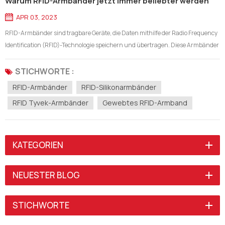
Warum RFID-Armbänder jetzt immer beliebter werden
APR 03, 2023
RFID-Armbänder sind tragbare Geräte, die Daten mithilfe der Radio Frequency
Identification (RFID)-Technologie speichern und übertragen. Diese Armbänder
werden in einer Vielzahl von Anwendungen immer beliebter, darunter
Veranstaltungsmanagement, Zugangskontrolle und bargeldloses Bezahlen.
STICHWORTE :
In diesem...
RFID-Armbänder
RFID-Silikonarmbänder
RFID Tyvek-Armbänder
Gewebtes RFID-Armband
KATEGORIEN
NEUESTER BLOG
STICHWORTE