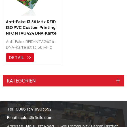
Anti-Fake 13,56 MHz RFID
ISO PVC Custom Printing
NFC NTAG424 DNA-Karte
Anti-Fake-RFID-NTAG424-
DNA-Karte ist 13,56 MHz
NTAG424 DNA NFC-Karte
DETAIL
ist High-Authority-
Chipkarten, interne Daten
sind nicht leicht zu ändern,
viele große Unternehmen
KATEGORIEN
werden sich dafür
entscheiden, ihr Schema zu
verwenden, Karte elegante
wasserdichte, kontaktlose
Karten
Tel :
0086 13418903652
Email :
sales@rfidfs.com
Adresse : No. 8, 1st Road, Jiuwei Community, Bao'an District,