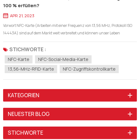
100 % erfüllen?
APR 21, 2023
Vorwort NFC-Karte (Arbeiten mit einer Frequenz von 13,56 MHz, Protokoll ISO
14443A) sind auf dem Markt weit verbreitet und können unser Leben
bequemer machen, z. B. Visitenkarten, Kreditkarten, Mitgliedskarten,
Hotelkarten / Zugangskontrollkarten usw., die Unternehmen und
STICHWORTE :
Einzelpersonen ef...
NFC-Karte
NFC-Social-Media-Karte
13,56-MHz-RFID-Karte
NFC-Zugriffskontrollkarte
KATEGORIEN
NEUESTER BLOG
STICHWORTE