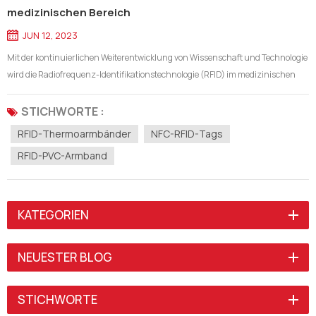
medizinischen Bereich
JUN 12, 2023
Mit der kontinuierlichen Weiterentwicklung von Wissenschaft und Technologie
wird die Radiofrequenz-Identifikationstechnologie (RFID) im medizinischen
Bereich immer häufiger eingesetzt. Unter anderem hat das RFID-
Thermoarmband als neuartiges medizinisches Hilfsmittel einen einzigartigen
STICHWORTE :
medizinischen...
RFID-Thermoarmbänder
NFC-RFID-Tags
RFID-PVC-Armband
KATEGORIEN
NEUESTER BLOG
STICHWORTE