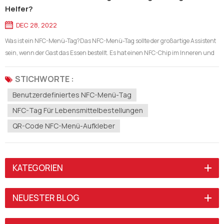
Helfer?
DEC 28, 2022
Was ist ein NFC-Menü-Tag?Das NFC-Menü-Tag sollte der großartige Assistent
sein, wenn der Gast das Essen bestellt. Es hat einen NFC-Chip im Inneren und
codiert den Link des Menüs, der Gast muss nur den QR-Code scannen oder auf
das NFC-Tag tippen, dann kann er das digitale Menü direkt sehen. Es kann h...
STICHWORTE :
Benutzerdefiniertes NFC-Menü-Tag
NFC-Tag Für Lebensmittelbestellungen
QR-Code NFC-Menü-Aufkleber
KATEGORIEN
NEUESTER BLOG