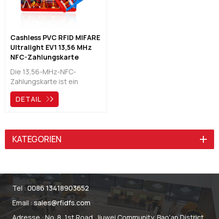
Cashless PVC RFID MIFARE
Ultralight EV1 13,56 MHz
NFC-Zahlungskarte
Die 13,56-MHz-NFC-
Zahlungskarte ist ein
Zahlungsprodukt, das kein
DETAIL
Bargeld erfordert. Sie
müssen beim Bezahlen nur
Ihre NFC-Karte in die Nähe
des Kartenlesers halten
KATEGORIEN
oder tippen. All dies basiert
auf Ihrem eigenen
Zahlungssystem.
Tel :
0086 13418903652
Email :
sales@rfidfs.com
Adresse : No. 8, 1st Road, Jiuwei Community, Bao'an District,