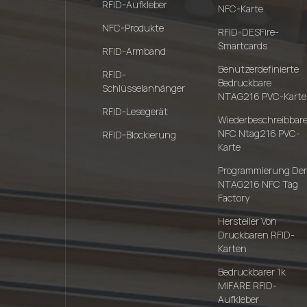
RFID-Aufkleber
NFC-Karte
NFC-Produkte
RFID-DESFire-
Smartcards
RFID-Armband
Benutzerdefinierte
RFID-
Bedruckbare
Schlüsselanhänger
NTAG216 PVC-Karte
RFID-Lesegerät
Wiederbeschreibbar
NFC Ntag216 PVC-
RFID-Blockierung
Karte
Programmierung Der
NTAG216 NFC Tag
Factory
Hersteller Von
Druckbaren RFID-
Karten
Bedruckbarer 1k
MIFARE RFID-
Aufkleber