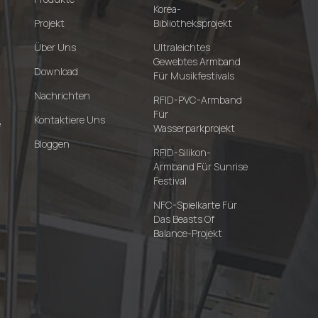
Korea-
Projekt
Bibliotheksprojekt
Über Uns
Ultraleichtes
Gewebtes Armband
Download
Für Musikfestivals
Nachrichten
RFID-PVC-Armband
Für
Kontaktiere Uns
e
Wasserparkprojekt
Bloggen
RFID-Silikon-
Armband Für Sunrise
Festival
NFC-Spielkarte Für
Das Beasts Of
Balance-Projekt