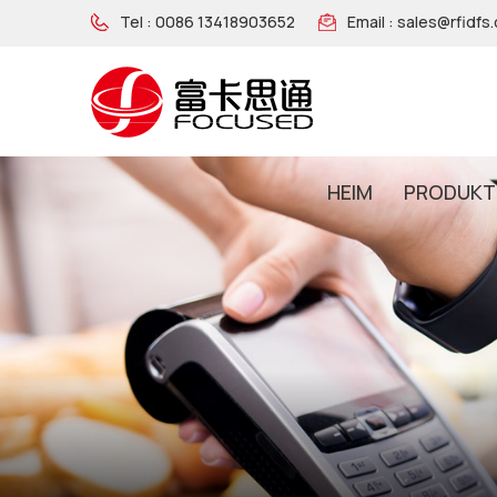
Tel :
0086 13418903652
Email :
sales@rfidfs
HEIM
PRODUKT
NFC-Armband Aus Holz