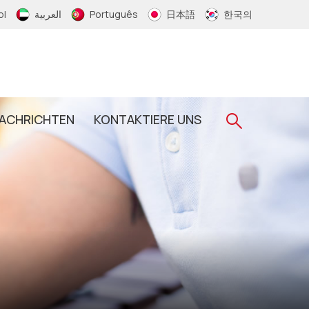
ol
العربية
Português
日本語
한국의
ACHRICHTEN
KONTAKTIERE UNS
Gewebtes RFID-Armband
RFID-Schlüsselanhänger
RFID-Epoxid-Schlüsselanhänger