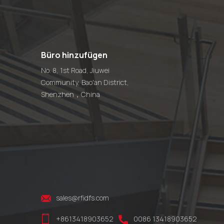
Büro hinzufügen
No. 8, 1st Road, Jiuwei
Community, Bao'an District,
Shenzhen，China
sales@rfidfs.com
+8613418903652
0086 13418903652