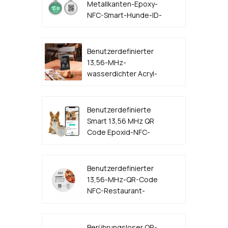
Metallkanten-Epoxy-
NFC-Smart-Hunde-ID-
Tag
Benutzerdefinierter
13,56-MHz-
wasserdichter Acryl-
Kunststoff-QR-Code
NFC-Menüständer
Benutzerdefinierte
Smart 13,56 MHz QR
Code Epoxid-NFC-
Hunde-ID-Tag
Benutzerdefinierter
13,56-MHz-QR-Code
NFC-Restaurant-
Tischmenü-Aufkleber-
Tag-Hersteller
Berührungsloser QR-