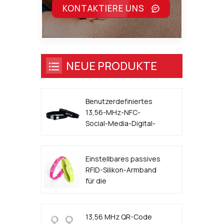
KONTAKTIERE UNS
NEUE PRODUKTE
Benutzerdefiniertes
13,56-MHz-NFC-
Social-Media-Digital-
Visitenkarten-Armband
Einstellbares passives
RFID-Silikon-Armband
für die
Zugangskontrolle für
Veranstaltungen
13,56 MHz QR-Code