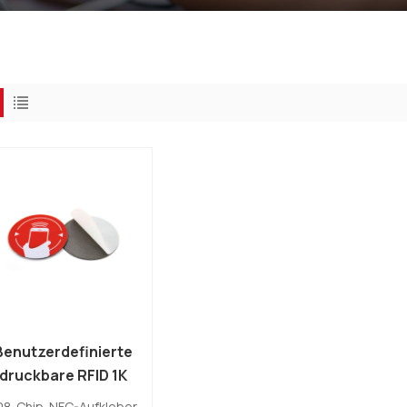
Benutzerdefinierte
druckbare RFID 1K
Chip Fudan F08
08-Chip-NFC-Aufkleber