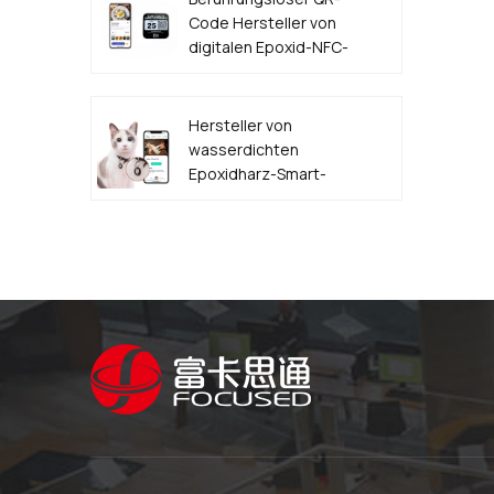
Code Hersteller von
digitalen Epoxid-NFC-
Lebensmittelbestelletiketten
Hersteller von
wasserdichten
Epoxidharz-Smart-
NFC-QR-Code-
HAUSTIER-
Hundemarken