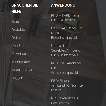
BRAUCHEN SIE
ANWENDUNG
HILFE
RFID MIFARE-Karte
Für Luxushotels
Heim
ICODE-Aufkleber Für
Produkte
Korea-
Projekt
Bibliotheksprojekt
Über Uns
Ultraleichtes
Gewebtes Armband
Download
Für Musikfestivals
Nachrichten
RFID-PVC-Armband
Für
Kontaktiere Uns
e
Wasserparkprojekt
Bloggen
RFID-Silikon-
Armband Für Sunrise
Festival
NFC-Spielkarte Für
Das Beasts Of