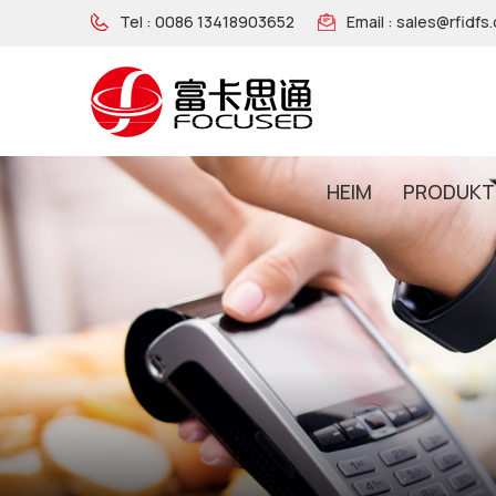
Tel :
0086 13418903652
Email :
sales@rfidfs
HEIM
PRODUKT
NFC-Armband Aus Holz