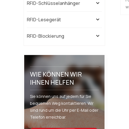
RFID-Schlüsselanhänger
A
w
RFID-Lesegerät
A
RFID-Blockierung
M
WIE KÖNNEN WIR
IHNEN HELFEN
Sie können uns auf jedem für Sie
bequemen Weg kontaktieren. Wir
sind rund um die Uhr per E-Mail oder
Telefon erreichbar.