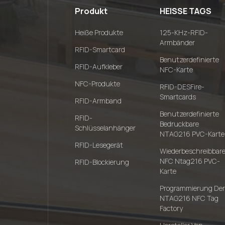
Produkt
HEISSE TAGS
Heiße Produkte
125-KHz-RFID-
Armbänder
RFID-Smartcard
Benutzerdefinierte
RFID-Aufkleber
NFC-Karte
NFC-Produkte
RFID-DESFire-
Smartcards
RFID-Armband
Benutzerdefinierte
RFID-
Bedruckbare
Schlüsselanhänger
NTAG216 PVC-Karte
RFID-Lesegerät
Wiederbeschreibbar
NFC Ntag216 PVC-
RFID-Blockierung
Karte
Programmierung Der
NTAG216 NFC Tag
Factory