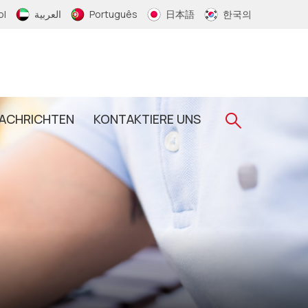
ol
العربية
Português
日本語
한국의
ACHRICHTEN
KONTAKTIERE UNS
Gewebtes RFID-Armband
RFID-Schlüsselanhänger
RFID-Epoxid-Schlüsselanhänger