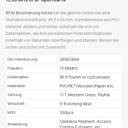
RFID
Blockierung
Karte
hat die gleiche Größe wie eine
Standard-Kreditkarte, 85,5 x 54 mm, normalerweise aus PVC-
Material, einfach und sicher, schützen Sie sich vor
Datendieben, die Ihre persönlichen Finanzinformationen
innerhalb von Sekunden überfliegen und stehlen. Reisen Sie
sicher und sicher mit Zuversicht.
OEM/ODM
Die Unterstützung :
13.56MHz
Frequenz :
85.5*54mm or customized
Größenoption :
PVC/PET/Wooden/Paper,etc
Materialien :
T/T,Western Union, PayPal
Zahlung :
5-8 working days
Vorlaufzeit :
100pcs
MOQ :
Cashless Payment, Access
Anwendung :
Control,E-tickets, etc.