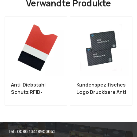
Verwandte Produkte
Anti-Diebstahl-
Kundenspezifisches
Schutz RFID-
Logo Druckbare Anti
Sperrkartenhülle
Skimming 13,56 MHz
China Hersteller
RFID-Sperrkarte
Tel :
0086 13418903652