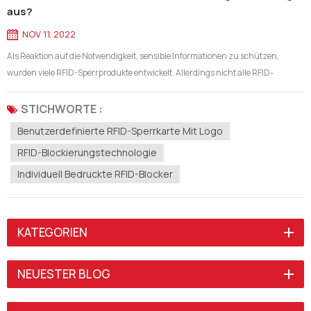
aus?
NOV 11, 2022
Als Reaktion auf die Notwendigkeit, sensible Informationen zu schützen,
wurden viele RFID-Sperrprodukte entwickelt. Allerdings nicht alle RFID-
Blockierungstechnologie sind gleich geschaffen.Es gibt zwei Haupttypen der
RFID-Abschirmungstechnologie: passive Abschirmung und aktive
STICHWORTE :
Abschirmung.Die Verw...
Benutzerdefinierte RFID-Sperrkarte Mit Logo
RFID-Blockierungstechnologie
Individuell Bedruckte RFID-Blocker
KATEGORIEN
NEUESTER BLOG