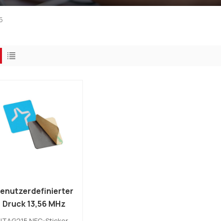
5
enutzerdefinierter
Druck 13,56 MHz
iederbeschreibbarer
NTAG215 NFC-Sticker-