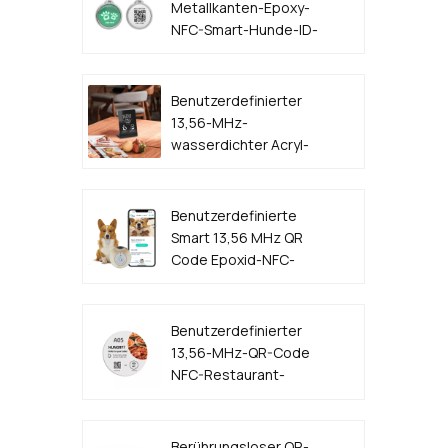
Metallkanten-Epoxy-
NFC-Smart-Hunde-ID-
Tag
Benutzerdefinierter
13,56-MHz-
wasserdichter Acryl-
Kunststoff-QR-Code
NFC-Menüständer
Benutzerdefinierte
Smart 13,56 MHz QR
Code Epoxid-NFC-
Hunde-ID-Tag
Benutzerdefinierter
13,56-MHz-QR-Code
NFC-Restaurant-
Tischmenü-Aufkleber-
Tag-Hersteller
Berührungsloser QR-