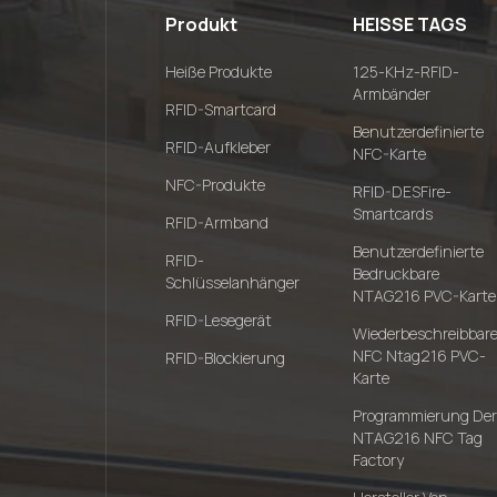
Produkt
HEISSE TAGS
Heiße Produkte
125-KHz-RFID-
Armbänder
RFID-Smartcard
Benutzerdefinierte
RFID-Aufkleber
NFC-Karte
NFC-Produkte
RFID-DESFire-
Smartcards
RFID-Armband
Benutzerdefinierte
RFID-
Bedruckbare
Schlüsselanhänger
NTAG216 PVC-Karte
RFID-Lesegerät
Wiederbeschreibbar
NFC Ntag216 PVC-
RFID-Blockierung
Karte
Programmierung Der
NTAG216 NFC Tag
Factory