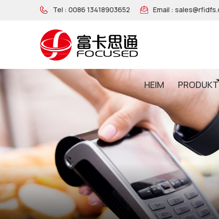
Tel :
0086 13418903652
Email :
sales@rfidfs
HEIM
PRODUKT
NFC-Armband Aus Holz