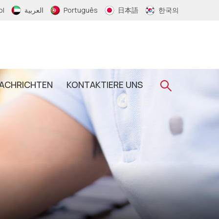
ol
العربية
Português
日本語
한국의
ACHRICHTEN
KONTAKTIERE UNS
Gewebtes RFID-Armband
RFID-Schlüsselanhänger
RFID-Epoxid-Schlüsselanhänger