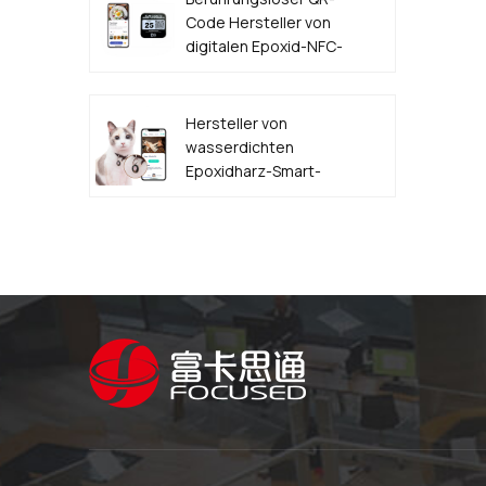
Code Hersteller von
digitalen Epoxid-NFC-
Lebensmittelbestelletiketten
Hersteller von
wasserdichten
Epoxidharz-Smart-
NFC-QR-Code-
HAUSTIER-
Hundemarken