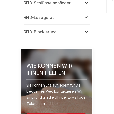
RFID-Schlüsselanhänger
RFID-Lesegerät
si
d
RFID-Blockierung
b
f
WIE KÖNNEN WIR
T
IHNEN HELFEN
K
Sie können uns auf jedem für Sie
bequemen Weg kontaktieren. Wir
sind rund um die Uhr per E-Mail oder
Telefon erreichbar.
c