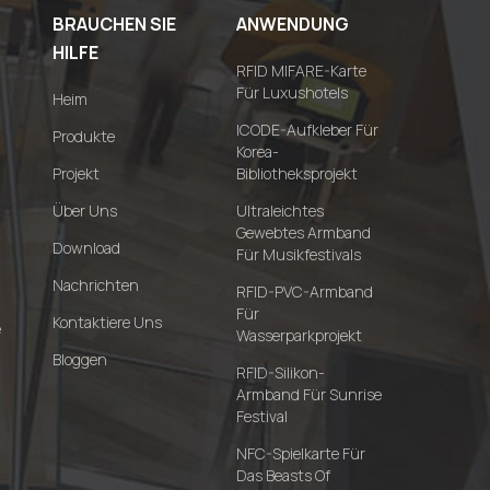
BRAUCHEN SIE
ANWENDUNG
HILFE
RFID MIFARE-Karte
Für Luxushotels
Heim
ICODE-Aufkleber Für
Produkte
Korea-
Projekt
Bibliotheksprojekt
Über Uns
Ultraleichtes
Gewebtes Armband
Download
Für Musikfestivals
Nachrichten
RFID-PVC-Armband
Für
Kontaktiere Uns
e
Wasserparkprojekt
Bloggen
RFID-Silikon-
Armband Für Sunrise
Festival
NFC-Spielkarte Für
Das Beasts Of