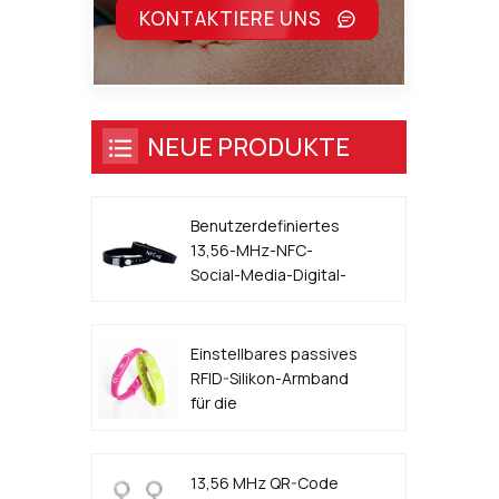
a
KONTAKTIERE UNS
NEUE PRODUKTE
d
Benutzerdefiniertes
13,56-MHz-NFC-
Social-Media-Digital-
Visitenkarten-Armband
Einstellbares passives
RFID-Silikon-Armband
für die
Zugangskontrolle für
Veranstaltungen
13,56 MHz QR-Code