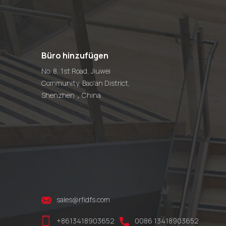
Büro hinzufügen
No. 8, 1st Road, Jiuwei
Community, Bao'an District,
Shenzhen，China
sales@rfidfs.com
+8613418903652
0086 13418903652