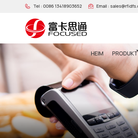
Tel :
0086 13418903652
Email :
sales@rfidfs
HEIM
PRODUKT
NFC-Armband Aus Holz