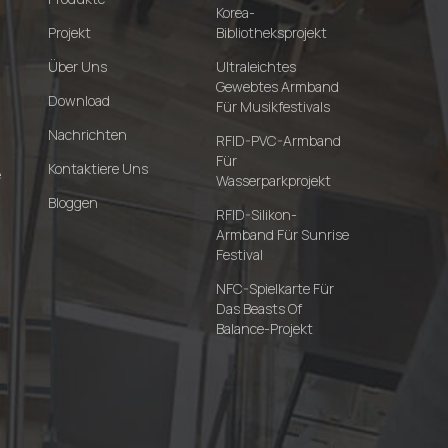
Korea-
Projekt
Bibliotheksprojekt
Über Uns
Ultraleichtes
Gewebtes Armband
Download
Für Musikfestivals
Nachrichten
RFID-PVC-Armband
Für
Kontaktiere Uns
e
Wasserparkprojekt
Bloggen
RFID-Silikon-
Armband Für Sunrise
Festival
NFC-Spielkarte Für
Das Beasts Of
Balance-Projekt