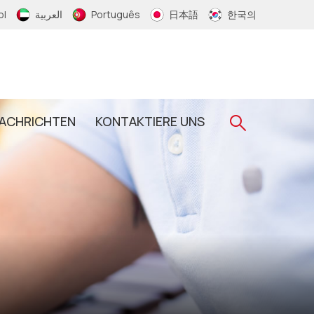
ol
العربية
Português
日本語
한국의
ACHRICHTEN
KONTAKTIERE UNS
Gewebtes RFID-Armband
RFID-Schlüsselanhänger
RFID-Epoxid-Schlüsselanhänger